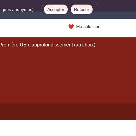
istiques anonymes).
Accepter
Refuser
Ma sélection
Première UE d'approfondissement (au choix)