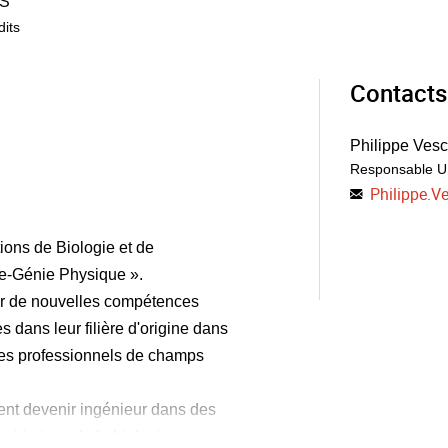
S
dits
Contacts
Philippe Ves
Responsable 
Philippe.
ions de Biologie et de
ie-Génie Physique ».
rir de nouvelles compétences
 dans leur filière d'origine dans
 des professionnels de champs
tent devenir ingénieur dans des
 chimie et de la biologie.