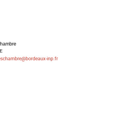
chambre
UE
Veschambre
@
bordeaux-inp.fr