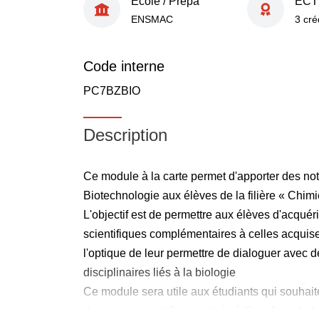
École / Prépa
ECT
ENSMAC
3 cré
Code interne
PC7BZBIO
Description
Ce module à la carte permet d'apporter des not
Biotechnologie aux élèves de la filière « Chim
L'objectif est de permettre aux élèves d'acqué
scientifiques complémentaires à celles acquises
l'optique de leur permettre de dialoguer avec
disciplinaires liés à la biologie
Ce module sera utile aux étudiants qui souhai
domaines scientifiques situés à l'interface de la