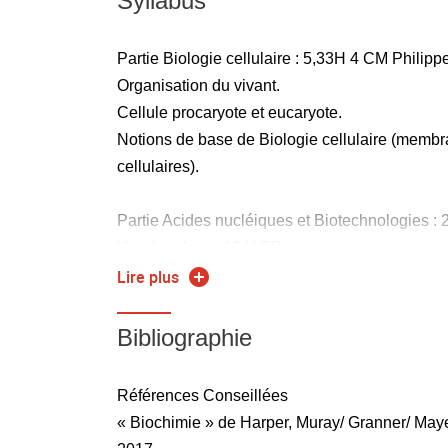
Syllabus
Partie Biologie cellulaire : 5,33H 4 CM Phili
Organisation du vivant.
Cellule procaryote et eucaryote.
Notions de base de Biologie cellulaire (membra
cellulaires).
Partie Acides nucléiques et Biotechnologies :
Veschambre + 16 H TP
Structure primaire et secondaire des acides nu
Lire plus
Mécanismes de transcription et de traduction.
Notions de transduction.
Bibliographie
Enzymes utilisées en génie génétique.
Purification des acides nucléiques et techniqu
Références Conseillées
Principes de la Polymerase Chain Reaction (
« Biochimie » de Harper, Muray/ Granner/ Maye
Production de protéines recombinantes.