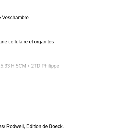
ppe Veschambre
ne cellulaire et organites
 25,33 H 5CM + 2TD Philippe
cléiques.
es d'analyse.
PCR).
s/ Rodwell, Edition de Boeck.