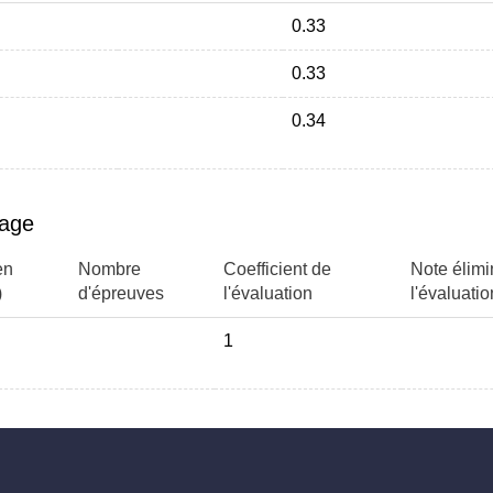
0.33
0.33
rivées osidiques.
s et polysaccharides.
0.34
ilisations biotechnologiques.
ications dans la communication
page
 1 TD Clémentine Bosch-Bouju
en
Nombre
Coefficient de
Note élimi
)
d'épreuves
l'évaluation
l'évaluatio
1
rication de biocapteurs : 2 H
liposomes