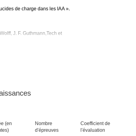
réparation plasmidique, carte de
glucides de charge dans les IAA ».
B
TD Clémentine Bosch-Bouju,
 Wolff, J. F. Guthmann,Tech et
 Pelmont, PUG. 1996
 les aliments.
rd, B. Anselme, C. Cullin, C.
ides aminés et des protéines
es
naissances
e (en
Nombre
Coefficient de
es
tes)
d'épreuves
l'évaluation