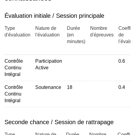
Évaluation initiale / Session principale
Gestion des ressources humaines (carrières, niveau de
qualification... ).
Type
Nature de
Durée
Nombre
Coeffic
Organisation du travail, répartition des charges : part des
d'évaluation
l'évaluation
(en
d'épreuves
de
CDI/CDD, intérim, appel à la sous traitante...
minutes)
l'évalua
Forme de représentation du personnel : comité
d'entreprise, CHS,... ..
Contrôle
Participation
0.6
Continu
Active
Intégral
Pôle « gestion(s) » :
Contrôle
Soutenance
18
0.4
Continu
SUPPLY CHAIN : approvisionnements et achats, gestion
Intégral
des stocks. Logistique...
Etude de marché, débouchés et prospective.
Seconde chance / Session de rattrapage
Gestion financière de l'entreprise.
Type
Nature de
Durée
Nombre
Coeffici