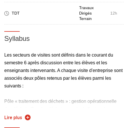
Travaux
TDT
Dirigés
12h
Terrain
Syllabus
Les secteurs de visites sont définis dans le courant du
semestre 6 après discussion entre les élèves et les
enseignants intervenants. A chaque visite d'entreprise sont
associés deux pôles retenus par les élèves parmi les
suivants :
Pôle « traitement des déchets » : gestion opérationnelle
des déchets (flux des déchets au sein de l'entreprise,
traitement des effluents... ).
Lire plus
Pôle « normes et législation » :