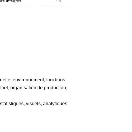
rs Intégrés
9h
trielle, environnement, fonctions
triel, organisation de production,
tatistiques, visuels, analytiques