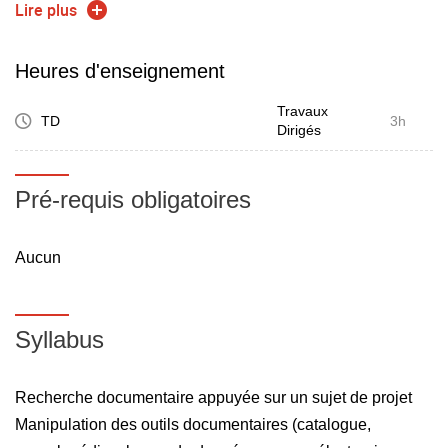
appréhender une démarche documentaire (choix des mots
Lire plus
clés, construire sa recherche)
sélectionner les outils correspondants à son sujet
Heures d'enseignement
savoir comment accéder à l'information primaire et la
Travaux
localiser
TD
3h
Dirigés
savoir rédiger une démarche documentaire
savoir rédiger une bibliographie suivant les normes
Pré-requis obligatoires
internationales (NF Z44-005, NF ISO 690-2) et comprendre
son intérêt.
Aucun
Syllabus
Recherche documentaire appuyée sur un sujet de projet
Manipulation des outils documentaires (catalogue,