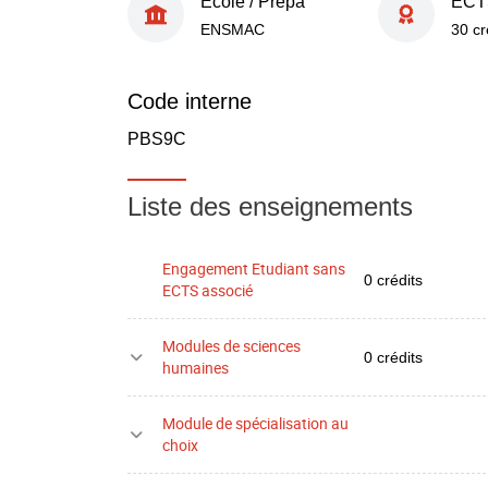
École / Prépa
ECT
ENSMAC
30 cr
Code interne
PBS9C
Liste des enseignements
Engagement Etudiant sans
0 crédits
ECTS associé
Modules de sciences
0 crédits
humaines
Module de spécialisation au
choix