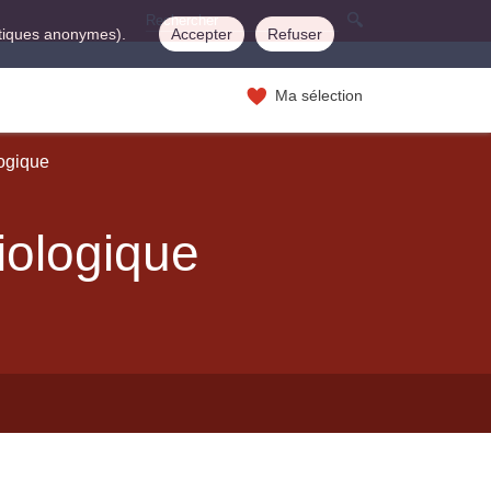
istiques anonymes).
Accepter
Refuser
Ma sélection
logique
iologique