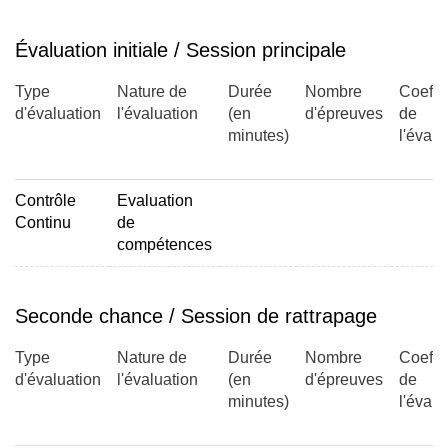
Monteil, ENSMAC)
Évaluation initiale / Session principale
Modalités d'évaluation
Type
Nature de
Durée
Nombre
Coeffic
aucune
d'évaluation
l'évaluation
(en
d'épreuves
de
minutes)
l'évalu
Partie 2
Contrôle
Evaluation
Continu
de
Objectifs
compétences
- Nommer les huiles et les graisses à usage alimentaire
et non alimentaire.
Seconde chance / Session de rattrapage
- Définir les caractéristiques physico-chimiques des
corps gras et les relier aux problématiques industrielles.
Type
Nature de
Durée
Nombre
Coeffic
- Identifier les techniques d'analyses physico-chimiques
d'évaluation
l'évaluation
(en
d'épreuves
de
et sensorielles des corps gras.
minutes)
l'évalu
- Elaborer un cahier des charges en intégrant les