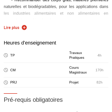
naturelles et biodégradables, pour les applications dans
les industries alimentaires et non alimentaires en
respectant un cahier des charges.
- Mettre en rapport les connaissances générales sur les
Lire plus
milieux dispersés et les propriétés spécifiques des lipides.
- Recommander des tendances et innovations des
Heures d'enseignement
secteurs utilisant les lipides.
Travaux
TP
4h
Pratiques
Cours
CM
170h
Magistraux
PRJ
Projet
82h
Pré-requis obligatoires