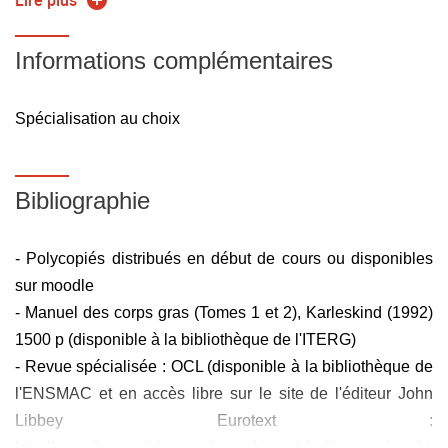
Lire plus
milieux dispersés).
- Choisir les techniques d'émulsification et de formation
Informations complémentaires
des mousses.
- Choisir les différentes techniques de caractérisation et
Spécialisation au choix
utiliser les outils de caractérisation appropriés aux
différentes échelles (moléculaire, supramoléculaire,
macromoléculaire).
Bibliographie
Contenu
- Polycopiés distribués en début de cours ou disponibles
1 - Formulation et évolution cinétique des milieux
sur moodle
dispersés
- Manuel des corps gras (Tomes 1 et 2), Karleskind (1992)
1500 p (disponible à la bibliothèque de l'ITERG)
- Grandes familles de polymères (définitions, spécialités
- Revue spécialisée : OCL (disponible à la bibliothèque de
vs commodités chimiques) (A. Llevot, ENSMAC)
l'ENSMAC et en accès libre sur le site de l'éditeur John
- Formulation et concepts associés (F. Leal Calderon,
Libbey Eurotext :
ENSMAC)
http://www.jle.com/fr/revues/agro_biotech/ocl/sommaire.phtml