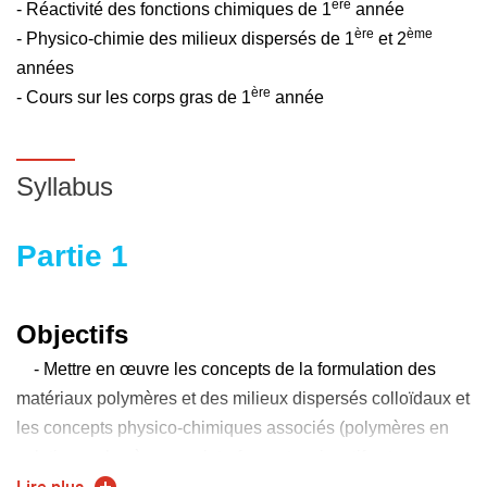
ère
- Réactivité des fonctions chimiques de 1
année
ère
ème
- Physico-chimie des milieux dispersés de 1
et 2
années
ère
- Cours sur les corps gras de 1
année
Syllabus
Partie 1
Objectifs
- Mettre en œuvre les concepts de la formulation des
matériaux polymères et des milieux dispersés colloïdaux et
les concepts physico-chimiques associés (polymères en
solution, polymères aux interfaces, tensioactifs et
polymères auto-associés, forces colloïdales, stabilité des