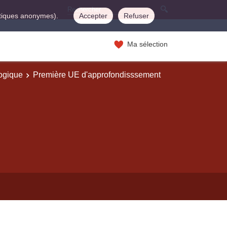
istiques anonymes).
Accepter
Refuser
Ma sélection
logique
Première UE d'approfondisssement