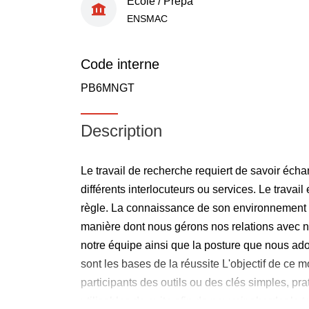
École / Prépa
ENSMAC
Code interne
PB6MNGT
Description
Le travail de recherche requiert de savoir éc
différents interlocuteurs ou services. Le travai
règle. La connaissance de son environnement et 
manière dont nous gérons nos relations avec 
notre équipe ainsi que la posture que nous ad
sont les bases de la réussite L'objectif de ce 
participants des outils ou des clés simples, pra
utilisables de suite afin de pouvoir aborder le 