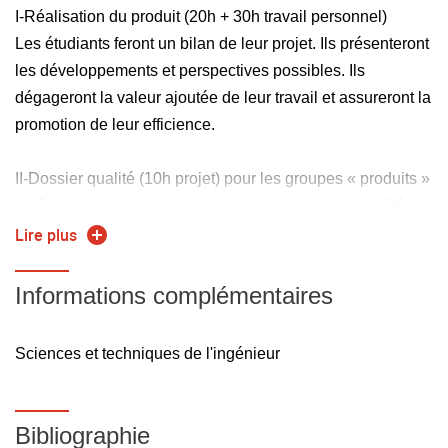
I-Réalisation du produit (20h + 30h travail personnel)
Les étudiants feront un bilan de leur projet. Ils présenteront
les développements et perspectives possibles. Ils
dégageront la valeur ajoutée de leur travail et assureront la
promotion de leur efficience.
II-Dossier qualité (10h projet) pour les groupes « produits »
-Intégration des principes du management de la qualité
dans ses futures fonctions managériales,
Lire plus
-Utilisation de la méthode relative à la gestion de
l'amélioration continue,
Informations complémentaires
-Intégration dans une équipe de manageurs utilisant un
système de management certifié selon un ou plusieurs
Sciences et techniques de l'ingénieur
référentiels internationaux,
-Mise en application des outils de sensibilisation et de
mobilisation.
Bibliographie