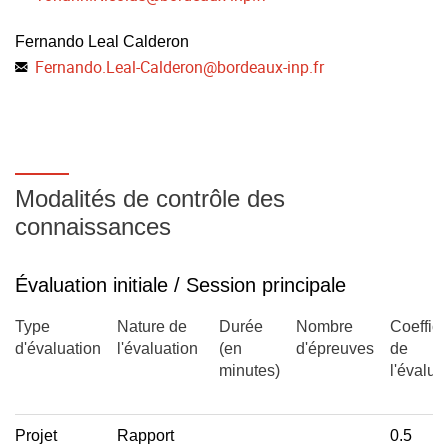
domaines de la médecine, pharma, biotech, plantes,
Méthodes de traitement/diagnostique...
Fernando Leal Calderon
Fernando.Leal-Calderon
@
bordeaux-inp.fr
Les principaux contrats ayant rapport à la PI : Contrat de
confidentialité, contrat de collaboration, contrat de licence
-distribution (2h40)
Modalités de contrôle des
-packaging pour les groupes « produits » (projet avec un
connaissances
établissement partenaire)
Évaluation initiale / Session principale
Type
Nature de
Durée
Nombre
Coeffici
d'évaluation
l'évaluation
(en
d'épreuves
de
minutes)
l'évalua
Projet
Rapport
0.5