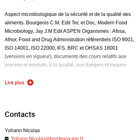
III-Conférences et présentations assurées par des
Aspect microbiologique de la sécurité et de la qualité des
intervenants du monde socio-économique :
aliments. Bourgeois C.M. Edit Tec et Doc, Modern Food
-propriété intellectuelle (2h40)
Microbiology, Jay J.M Edit ASPEN Organismes : Afssa,
- Pourquoi déposer/détenir des actifs/droits de PI
Afnor, Food and Drug Administration référentiels ISO 9001,
ISO 14001, ISO 22000, IFS, BRC et OHSAS 18001
Intro : La Marque / Le Nom de domaine / Le Droit d'auteur /
(versions en vigueur), documents des cours relatifs aux
Le Dessin et Modèle / Le Brevet
process et produits, à la qualité, aux dangers et risques
Les notions de base sur les brevets
sanitaires, réglementation européenne paquet hygiène,
Français/Européen/Américain :
réglementation générale relative à la préservation de
Lire plus
l'environnement, réglementation générale relative à la
Principes généraux
sécurité des personnels, guide HACCP du codex
Forme et contenu
alimentarius, guides ISO 26000, ISO 9004, IIP.
Brevetabilité (Nouveauté et Activité inventive)
Contacts
Site de l'INPI et de l'OEB (Office Européen des brevets)
Date de dépôt/Droit de priorité
Yohann Nicolas
Inventions brevetables et non brevetables dans les
Yohann.Nicolas
@
bordeaux-inp.fr