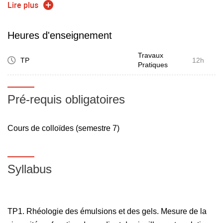
des ingrédients et process de fabrication)
Lire plus
caractériser la distribution granulométrique d'une émulsion
par granulométrie laser et/ou microscopie optique.
Heures d'enseignement
établir un diagnostic de stabilité
Travaux
TP
12h
Pratiques
Pré-requis obligatoires
Cours de colloïdes (semestre 7)
Syllabus
TP1. Rhéologie des émulsions et des gels. Mesure de la