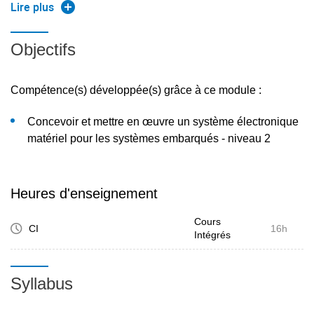
Lean Manufacturing
Lire plus
Maîtrise de la Performance Fournisseur
Objectifs
Compétence(s) développée(s) grâce à ce module :
Concevoir et mettre en œuvre un système électronique
matériel pour les systèmes embarqués - niveau 2
Heures d'enseignement
Cours
CI
16h
Intégrés
Syllabus