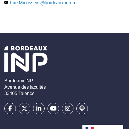
Luc.Mieussens
@
bordeaux-inp.fr
de conservation scalaires linéaires ou non linéaires :
entropie de Lax, existence et unicité, propagation à vitesse
finie, domaine de dépendance : (C1,N2)
Méthode des volumes finis : savoir construire un schéma
conservatif stable pour une loi de conservation scalaire en
1D et 2D : (C1,C2,N2)
Bordeaux INP
Savoir traiter les termes de diffusion, les termes sources:
Avenue des facultés
(C1,C2,N2)
33405 Talence
Connaître le schéma de Godunov, le schéma de Lax-
Friedrichs, le schema de Lax-Wendroff : (C1,C2,N2)