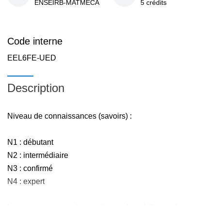
ENSEIRB-MATMECA
5 crédits
Code interne
EEL6FE-UED
Description
Niveau de connaissances (savoirs) :
N1 : débutant
N2 : intermédiaire
N3 : confirmé
N4 : expert
Les connaissances (savoirs) attendues à l'issue des