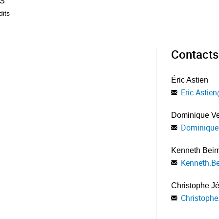
S
dits
Contacts
Éric Astien
Eric.Astien
Dominique V
Dominique
Kenneth Beir
Kenneth.Be
Christophe J
Christophe