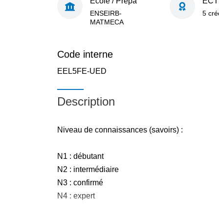
École / Prépa
ECT
ENSEIRB-
5 cré
MATMECA
Code interne
EEL5FE-UED
Description
Niveau de connaissances (savoirs) :
N1 : débutant
N2 : intermédiaire
N3 : confirmé
N4 : expert