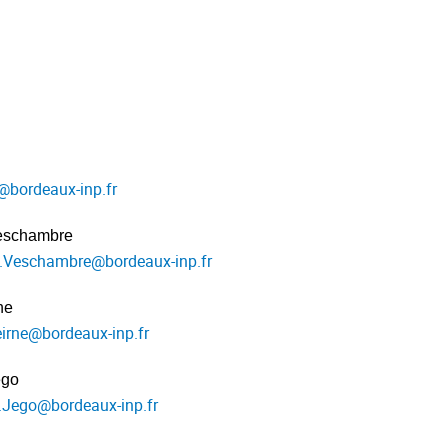
@
bordeaux-inp.fr
eschambre
.Veschambre
@
bordeaux-inp.fr
ne
irne
@
bordeaux-inp.fr
égo
.Jego
@
bordeaux-inp.fr