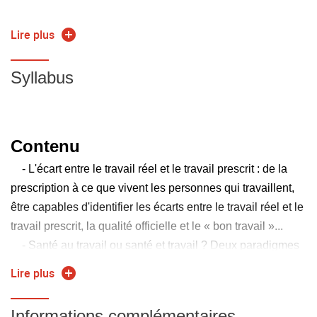
A l'issue de ce module, les étudiants doivent être capables
Lire plus
de :
- faire les liens entre santé performance et travail
Syllabus
- adopter des pratiques managériales réflexives
- favoriser l'innovation en manageant le travail
Contenu
- L'écart entre le travail réel et le travail prescrit : de la
prescription à ce que vivent les personnes qui travaillent,
être capables d'identifier les écarts entre le travail réel et le
travail prescrit, la qualité officielle et le « bon travail »...
- Santé au travail ou santé et travail ? Deux paradigmes
qui n'offrent pas les mêmes moyens d'actions pour la
Lire plus
prévention et la performance
- L'importance de la régulation pour l'efficience
Informations complémentaires