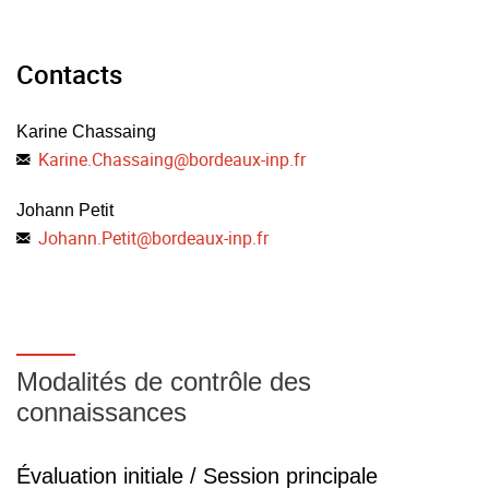
l'ergonomie de Bordeaux, L'ergonome et le travail des
managers, Pessac, 19-21 mars 2014.
Responsable
Contacts
- Chiapello è. et Gilbert P., (2012), « Les outils de gestion :
Karine Chassaing
producteurs ou régulateurs de la violence psychique au
Karine Chassaing
travail ? », Le travail humain, Vol. 75, p. 1-18.
Karine.Chassaing
@
bordeaux-inp.fr
Johann Petit
Johann.Petit
@
bordeaux-inp.fr
Modalités de contrôle des
connaissances
Évaluation initiale / Session principale