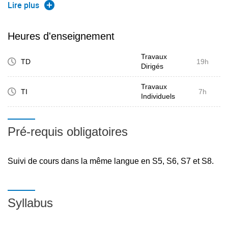
Savoir adapter un discours approprié à une situation
Lire plus
donnée (C 10, C 12/N1-N3)
Etudier la culture et la civilisation à travers la langue.
Heures d'enseignement
Travaux
TD
19h
Dirigés
Travaux
TI
7h
Individuels
Pré-requis obligatoires
Suivi de cours dans la même langue en S5, S6, S7 et S8.
Syllabus