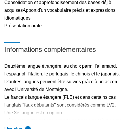
Consolidation et approfondissement des bases déj à
acquisesApport d'un vocabulaire précis et expressions
idiomatiques
Présentation orale
Informations complémentaires
Deuxième langue étrangère, au choix parmi l'allemand,
l'espagnol, l'italien, le portugais, le chinois et le japonais.
D'autres langues peuvent être suivies grâce à un accord
avec l'Université de Montaigne.
Le français langue étangère (FLE) et dans certains cas
l'anglais "faux débutants" sont considérés comme LV2.
Une 3e langue est en option.
L'évaluation des options apporte un bonus de 0 à 2 points
au contrôle continu de la LV2.