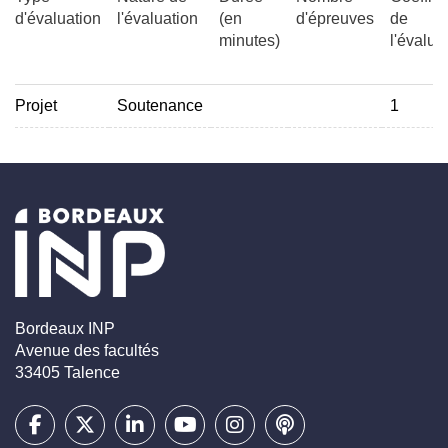
d'évaluation
l'évaluation
(en
d'épreuves
de
minutes)
l'évalua
Projet
Soutenance
1
Bordeaux INP
Avenue des facultés
33405 Talence