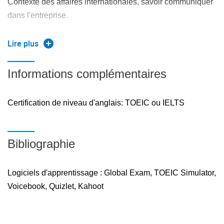
Contexte des affaires internationales, savoir communiquer
dans l'entreprise.
Cours IELTS:
Lire plus
Améliorer la compréhension et la production écrite et orale
Informations complémentaires
Gagner en riguer grammaticale
Ecrire un texte technique et un texte qui argumente un
Certification de niveau d'anglais: TOEIC ou IELTS
point de vue, avec des structures et vocabulaire variés.
Communiquer clairement à l'oral sur une variété de sujets
Bibliographie
Logiciels d'apprentissage : Global Exam, TOEIC Simulator,
Voicebook, Quizlet, Kahoot