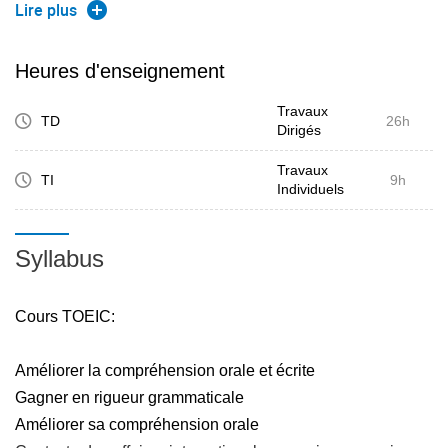
International Communication) ou le IELTS (International
Lire plus
English Language Testing System) dans le but d'atteindre
au minimum un niveau B2 européen requis pour l'obtention
Heures d'enseignement
du Diplôme d'Ingénieur ou le niveau requis (IELTS > 6.5)
Travaux
pour les projets d'échanges à l'international.
TD
26h
Dirigés
B2 = TOEIC 800 B2 = IELTS 6
Travaux
TI
9h
Individuels
Syllabus
Cours TOEIC:
Améliorer la compréhension orale et écrite
Gagner en rigueur grammaticale
Améliorer sa compréhension orale