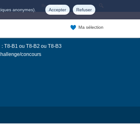
istiques anonymes).
Accepter
Refuser
Ma sélection
 : T8-B1 ou T8-B2 ou T8-B3
 challenge/concours