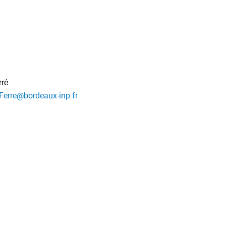
rré
Ferre
@
bordeaux-inp.fr