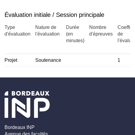
Évaluation initiale / Session principale
Type
Nature de
Durée
Nombre
Coeffici
d'évaluation
l'évaluation
(en
d'épreuves
de
minutes)
l'évalua
Projet
Soutenance
1
Bordeaux INP
Avenue des facultés