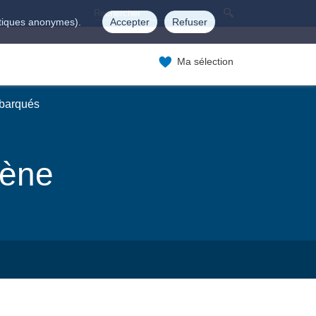
istiques anonymes).
Accepter
Refuser
Ma sélection
mbarqués
gène