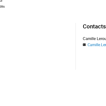
S
dits
Contacts
Camille Lero
Camille.Le