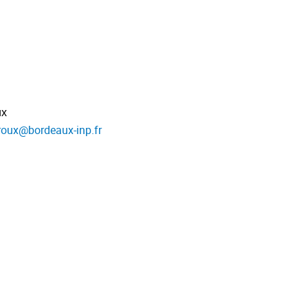
ux
roux
@
bordeaux-inp.fr