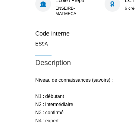
École / Prépa
ECT
ENSEIRB-
6 cré
MATMECA
Code interne
ES9A
Description
Niveau de connaissances (savoirs) :
N1 : débutant
N2 : intermédiaire
N3 : confirmé
N4 : expert