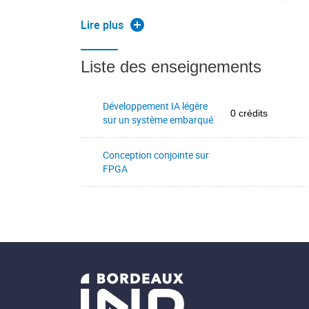
Les connaissances (savoirs) attendues à l'is
Lire plus
XXX : (Ci, Nj), (Ci, Nj)
Liste des enseignements
Les acquis d'apprentissage en termes de capaci
attendues à l'issue des enseignements de l'UE
Développement IA légère
0 crédits
sur un système embarqué
XXX : (Ci, Nj), (Ci, Nj)
Conception conjointe sur
FPGA