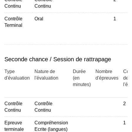
Continu
Continu
Contrôle
Oral
1
Terminal
Seconde chance / Session de rattrapage
Type
Nature de
Durée
Nombre
Coef
d'évaluation
l'évaluation
(en
d'épreuves
de
minutes)
l'év
Contrôle
Contrôle
2
Continu
Continu
Epreuve
Compréhension
1
terminale
Ecrite (langues)