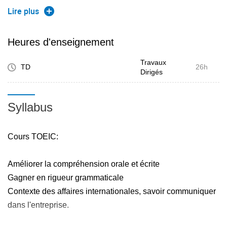
Appréhender/acquérir le discours scientifique en anglais
Lire plus
(C 10, C 12 / N1-N3)
Atteindre au moins le niveau A2 -B1 du cadre européen
Heures d'enseignement
des langues (C 10 /N1-N3)
Travaux
TD
26h
Dirigés
Syllabus
T.D.
Faire une présentation sur votre thème de memoire en
anglais
Cours TOEIC:
Obtenir un B2 minimum en anglais certifié par le TOEIC
Améliorer la compréhension orale et écrite
Gagner en rigueur grammaticale
Contexte des affaires internationales, savoir communiquer
dans l'entreprise.