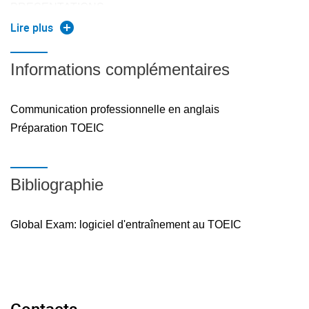
PRESENTATIONS
Lire plus
S'entraîner à présenter une affiche technique lors d'un «
Informations complémentaires
Scientific Poster Day » dans le CReL. Une série de courtes
présentations (10 minutes) de votre projet, avec une
Communication professionnelle en anglais
explication des problématiques, des enjeux pour
Préparation TOEIC
l'entreprise, et des solutions trouvées. Le public cible est
principalement non-spécialiste dans votre domaine.
Chaque présentation sera suivie d'une session de
Bibliographie
questions-réponses de 10 minutes sur votre projet.
Global Exam: logiciel d'entraînement au TOEIC
Contacts