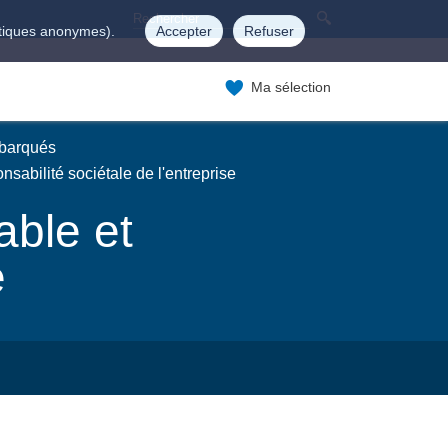
istiques anonymes).
Accepter
Refuser
Ma sélection
mbarqués
sabilité sociétale de l'entreprise
able et
e