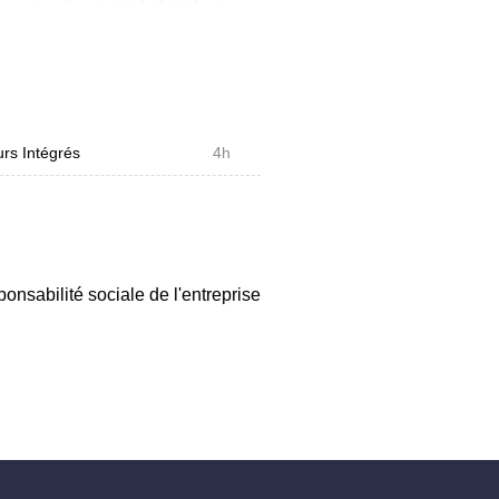
ences qui seront nécéssaires aux
ises et les organisations à
e.
ironnementaux et sociétaux des
rs Intégrés
4h
nsabilité sociale de l'entreprise