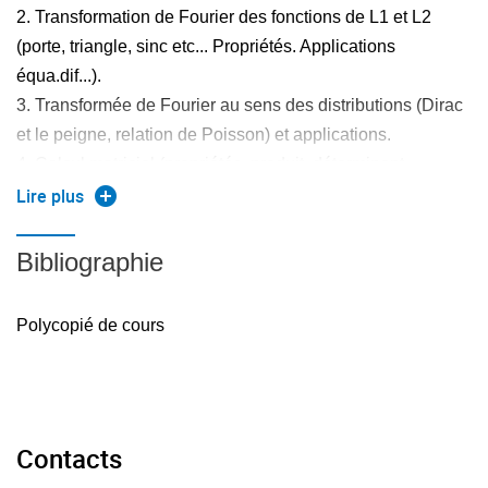
2. Transformation de Fourier des fonctions de L1 et L2
(porte, triangle, sinc etc... Propriétés. Applications
équa.dif...).
3. Transformée de Fourier au sens des distributions (Dirac
et le peigne, relation de Poisson) et applications.
4. Calcul matriciel (propriétés, produit, déterminant,
inversion, valeurs propres et vecteurs propres,
Lire plus
diagonalisation...) et applications.
5. Notion sur les fonctions de la variable complexe,
Bibliographie
développement en série de Taylor et de Laurent. Lien avec
la transformée en Z.
Polycopié de cours
Contacts