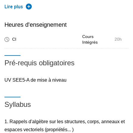
de Laurent et lien avec la transformée en Z.
Lire plus
Heures d'enseignement
Cours
CI
20h
Intégrés
Pré-requis obligatoires
UV SEE5-A de mise à niveau
Syllabus
1. Rappels d'algèbre sur les structures, corps, anneaux et
espaces vectoriels (propriétés... )