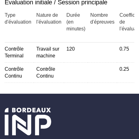
Évaluation initiale / Session principale
Type
Nature de
Durée
Nombre
Coefficie
d'évaluation
l'évaluation
(en
d'épreuves
de
Représentation des nombres
minutes)
l'évaluat
Contrôle
Travail sur
120
0.75
Terminal
machine
Les types entiers
Contrôle
Contrôle
0.25
Continu
Continu
printf
Taille des 'objets'