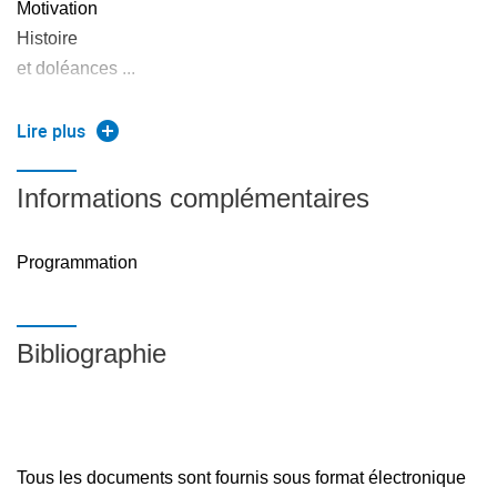
Motivation
Histoire
et doléances ...
Lire plus
La trilogie : Type / Expression / Instruction
Informations complémentaires
Programmation
Expressions
Bibliographie
Variables
Tous les documents sont fournis sous format électronique
Fonctions