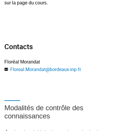
sur la page du cours.
Tableaux
Instructions
Contacts
Structure conditionnelle
Floréal Morandat
Floreal.Morandat
@
bordeaux-inp.fr
Structure répétitive
Modalités de contrôle des
connaissances
Les chaînes de caractères