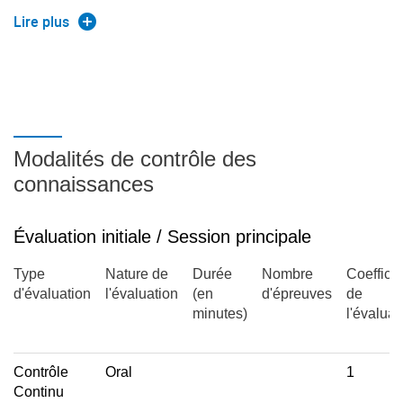
- Algèbre de Boole
Lire plus
+ Fonctions logiques élémentaires
+ Simplification des fonctions logiques
1 - Méthodes algébriques
2 - Méthodes graphiques (Tableau de Karnaugh)
+ Opérateurs logiques élémentaires (ET, OU, NON, NAND,
Modalités de contrôle des
NOR, ...)
connaissances
- Logique combinatoire
Évaluation initiale / Session principale
+ Définition
+ Synthèse d'un système combinatoire
Type
Nature de
Durée
Nombre
Coefficie
1 - Codeurs/Décodeurs
d'évaluation
l'évaluation
(en
d'épreuves
de
2 - Multiplexeurs/Démultiplexeurs
minutes)
l'évaluat
3 - Comparateur
4 - Additionneur
Contrôle
Oral
1
+ Unité Arithmétique Logique
Continu