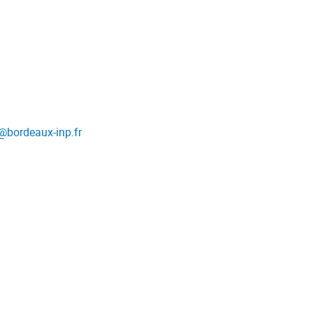
@
bordeaux-inp.fr