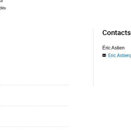
S
dits
Contacts
Éric Astien
Eric.Astien