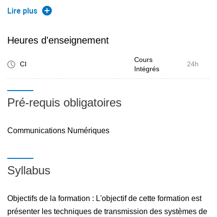
couche hautes :
Lire plus
L'objectif de cette deuxième partie du cours est présenter
les architecture de transmission des systèmes de
Heures d'enseignement
télécommunications mobiles et sans fil telles que le GSM,
Cours
mobile IP, et DVB.
CI
24h
Intégrés
Pré-requis obligatoires
Communications Numériques
Syllabus
Objectifs de la formation : L'objectif de cette formation est
présenter les techniques de transmission des systèmes de