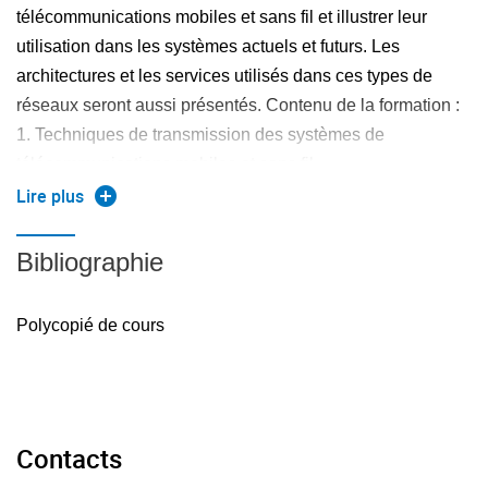
télécommunications mobiles et sans fil et illustrer leur
utilisation dans les systèmes actuels et futurs. Les
architectures et les services utilisés dans ces types de
réseaux seront aussi présentés. Contenu de la formation :
1. Techniques de transmission des systèmes de
télécommunications mobiles et sans fil
Lire plus
Introduction aux systèmes de communication sans fil
Systèmes modernes de communications sans fil
Bibliographie
Principes de conception des systèmes cellulaires
Propagation radio mobile
Polycopié de cours
Techniques de modulation pour les communications sans
fil
Egalisation, diversité et codage canal
Techniques d'accès multiple pour les communications
Contacts
sans fil