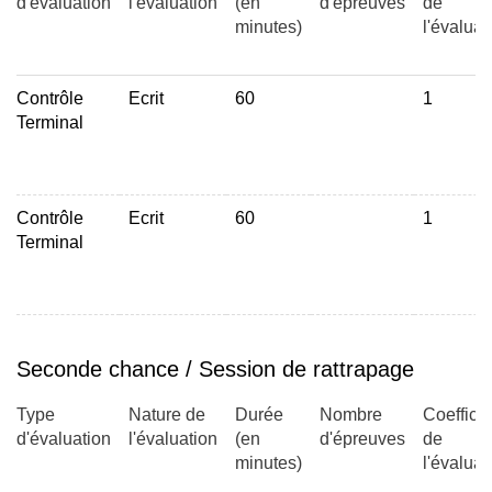
d'évaluation
l'évaluation
(en
d'épreuves
de
4. Les réseaux de diffusion
minutes)
l'évaluat
La boucle locale radio
Contrôle
Ecrit
60
1
WLL et IEEE802.16
Terminal
Le DVB et les systèmes satellitaires
5. Gestion de la mobilité par IP
Contrôle
Ecrit
60
1
Terminal
IP Mobile
IP cellulaire et les réseaux ad-hoc
La mobilité des réseaux (nemo)
Seconde chance / Session de rattrapage
Type
Nature de
Durée
Nombre
Coefficie
d'évaluation
l'évaluation
(en
d'épreuves
de
minutes)
l'évaluat