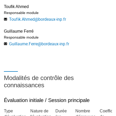
Toufik Ahmed
2. Architecture et classification des réseaux mobiles et
Responsable module
sans fil
Toufik.Ahmed
@
bordeaux-inp.fr
Les systèmes 1G, 2G, 3G, 5G
Guillaume Ferré
Les systèmes 5g
Responsable module
Présentation des réseaux cellulaires 2G d'origine
Guillaume.Ferre
@
bordeaux-inp.fr
européenne : GSM, GPRS et EDGE
L'UMTS et les systèmes 3G
Les autres systèmes 2G : IS95 et CDMA 2000
Modalités de contrôle des
3. Les réseaux privées sans-fil
connaissances
Blootooth
IEEE802.11
Évaluation initiale / Session principale
Hiperlan et IEEE 802.11a et HomeRF
Type
Nature de
Durée
Nombre
Coefficie