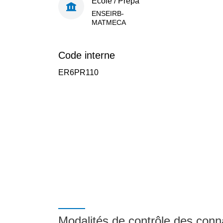
École / Prépa
ENSEIRB-
MATMECA
Code interne
ER6PR110
Modalités de contrôle des con