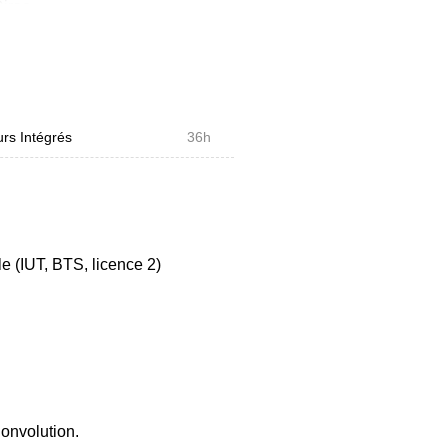
irac.
ier au sens des fonctions et des
l.
aitement.
rs Intégrés
36h
 (IUT, BTS, licence 2)
onvolution.