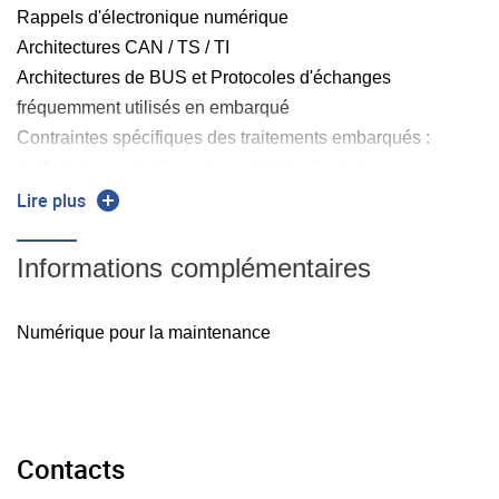
Rappels d'électronique numérique
Architectures CAN / TS / TI
Architectures de BUS et Protocoles d'échanges
fréquemment utilisés en embarqué
Contraintes spécifiques des traitements embarqués :
performances, poids, consommation, thermique,
robustesse, fiabilité, SdF, compatibilité EM... .
Lire plus
Méthode pédagogique d'acquisition
Informations complémentaires
Travail collectif
Numérique pour la maintenance
Travaux dirigés
Contacts