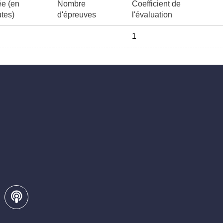
e (en
Nombre
Coefficient de
tes)
d'épreuves
l'évaluation
1