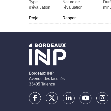
Type
Nature de
Duré
d'évaluation
l'évaluation
minu
Projet
Rapport
Bordeaux INP
Avenue des facultés
33405 Talence