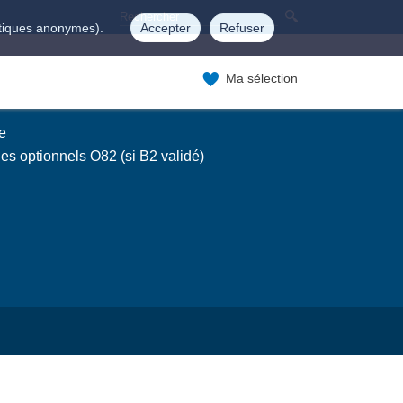
istiques anonymes).
Accepter
Refuser
Ma sélection
e
es optionnels O82 (si B2 validé)