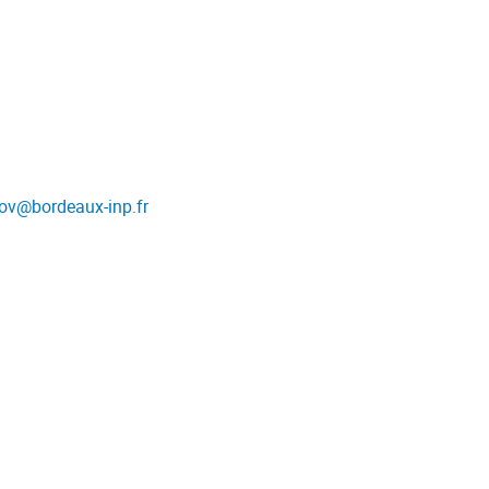
ov
@
bordeaux-inp.fr