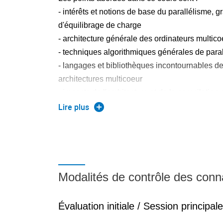
- intérêts et notions de base du parallélisme, g
d'équilibrage de charge
- architecture générale des ordinateurs multic
- techniques algorithmiques générales de paral
- langages et bibliothèques incontournables d
architectures multicoeur
- impacts de l'architecture et de la compilation
portabilité des performances
Lire plus
- programmation des machines hétérogènes é
specialisés (e.g. GPU).
Modalités de contrôle des con
Évaluation initiale / Session principale