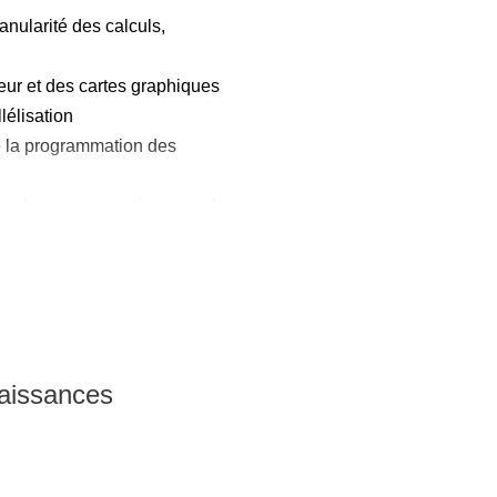
ranularité des calculs,
oeur et des cartes graphiques
lélisation
e la programmation des
 sur la programmation : vers la
quipées de processeurs
naissances