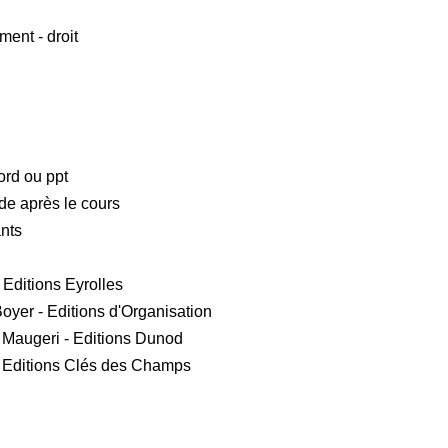
héorie Valence Instrumentalité
ent - droit
èque
 : (4 heures)
ord ou ppt
sionnel cohérent et de le défendre
de après le cours
ants
essionnel ? - Identifier ses
valeurs et aversions, ressources
 Editions Eyrolles
treprise « idéale » : taille,
Boyer - Editions d'Organisation
, style de management, cadre de
e Maugeri - Editions Dunod
 - Editions Clés des Champs
 terme ( à la sortie de l'école)
ié