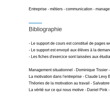
Herzberg (théorie des deux facteurs), Vroom (t
Entreprise - métiers - communication - managem
Expectation), motivation intrinsèque et extrins
Exercices de mises en pratique
Bibliographie
Partie 2 : PROJET PROFESSIONNEL - Niveau 3
- Le support de cours est constitué de pages w
être en capacité de construire un projet profes
- Le support est envoyé aux élèves à la deman
en entretien de recrutement ou pour un stage
- Les fiches d'exercice sont laissées aux étudi
Module 1 : - Comment construire son projet prof
fondations personnelles : cadre de référence, 
Management situationnel - Dominique Tissier -
personnelles ... - Mener une réflexion sur son en
La motivation dans l'entreprise - Claude Levy 
domaine d'activité, localisation, gouvernance
Théories de la motivation au travail - Salvator
travail ...
La vérité sur ce qui nous motive - Daniel Pink
- Identification du parcours professionnel à court
- Elaboration du plan d'action individuel assoc
Module 2 :