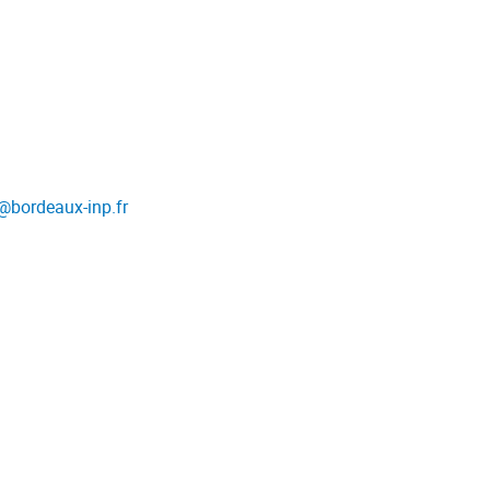
@
bordeaux-inp.fr