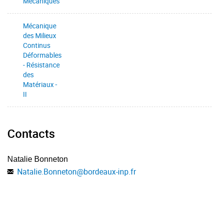
Mécaniques
Mécanique
des Milieux
Continus
Mettre en œuvre des méthodes permettant de résoudre de
Déformables
façon analytique des problèmes simplifiés de mécanique
- Résistance
des
des fluides (C1, N1)
Matériaux -
II
Développer des modèles simplifiés de mécanique des
fluides en maîtrisant les hypothèses simplificatrices (C1,
Contacts
N1)
Natalie Bonneton
Natalie.Bonneton
@
bordeaux-inp.fr