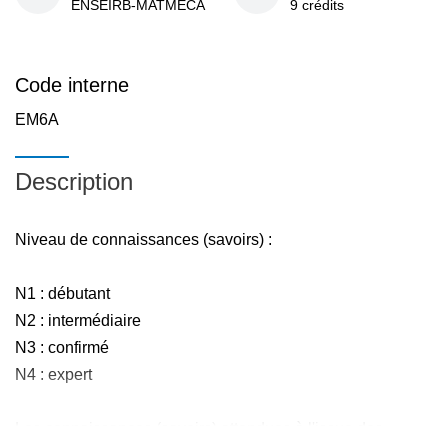
ENSEIRB-MATMECA
9 crédits
Code interne
EM6A
Description
Niveau de connaissances (savoirs) :
N1 : débutant
N2 : intermédiaire
N3 : confirmé
N4 : expert
Les connaissances (savoirs) attendues à l'issue des