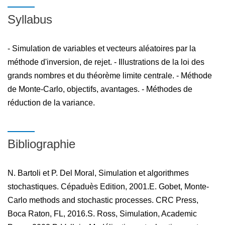
numérique par des techniques probabilistes(C1,N1)..
Syllabus
- Simulation de variables et vecteurs aléatoires par la
Savoir construire des outils pour la simulation de modèles
méthode d'inversion, de rejet. - Illustrations de la loi des
aléatoires simples et calculer numériquement les éléments
grands nombres et du théorème limite centrale. - Méthode
probabilistes nécessaire à l'exploitation de ces modèles
de Monte-Carlo, objectifs, avantages. - Méthodes de
(C1,N1).
réduction de la variance.
Maitriser les techniques de Monte Carlo et leurs
Bibliographie
implications au domaine de la simulation
numérique(C1,N1).
N. Bartoli et P. Del Moral, Simulation et algorithmes
stochastiques. Cépaduès Edition, 2001.E. Gobet, Monte-
Carlo methods and stochastic processes. CRC Press,
Boca Raton, FL, 2016.S. Ross, Simulation, Academic