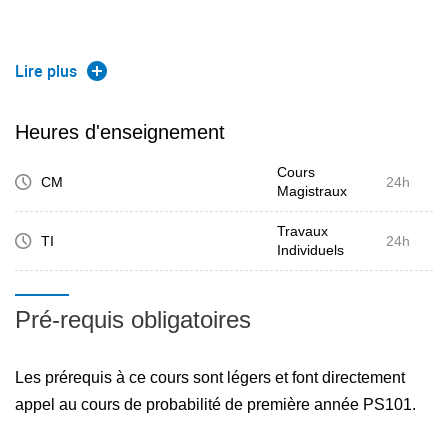
Maitriser la pratique de génération de variables aléatoires
Lire plus
pour la simulation de modèles aléatoires (C1,N1).
Heures d'enseignement
Cours
Maitriser les techniques de Monte-Carlo : convergence,
CM
24h
Magistraux
intervalles de confiance, technique d'accélération,...
(C1,N1).
Travaux
TI
24h
Individuels
Les acquis d'apprentissage en termes de capacités,
Pré-requis obligatoires
aptitudes et attitudes attendues à l'issue des
enseignements de l'UE
Les prérequis à ce cours sont légers et font directement
appel au cours de probabilité de première année PS101.
Maitriser les notions essentielles de la simulation