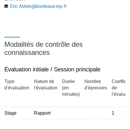
Eric.Astien
@
bordeaux-inp.fr
Autres :- Possibilité de faire un stage à l'étanger qui valide
une partie de la mobilité à l'international.- Rapport de stage
sans soutenance
Modalités de contrôle des
connaissances
Évaluation initiale / Session principale
Type
Nature de
Durée
Nombre
Coefficie
d'évaluation
l'évaluation
(en
d'épreuves
de
minutes)
l'évaluat
Stage
Rapport
1