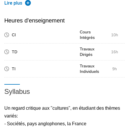
opinion donnée
Lire plus
Heures d'enseignement
Cours
CI
10h
Intégrés
Travaux
TD
16h
Dirigés
Travaux
TI
9h
Individuels
Syllabus
Un regard critique aux "cultures", en étudiant des thèmes
variés:
- Sociétés, pays anglophones, la France