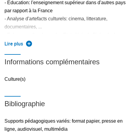
- Education: l'enseignement supérieur dans d'autres pays
par rapport à la France
- Analyse d'artefacts culturels: cinema, litterature,
documentaires, ...
- Echange culturel avec les Etats-Unis, la Finlande, la
Malaysie... via outils de communication en ligne (Zoom,
Lire plus
Skype, WhatsApp)
Informations complémentaires
Culture(s)
Bibliographie
Supports pédagogiques variés: format papier, presse en
ligne, audiovisuel, multimédia