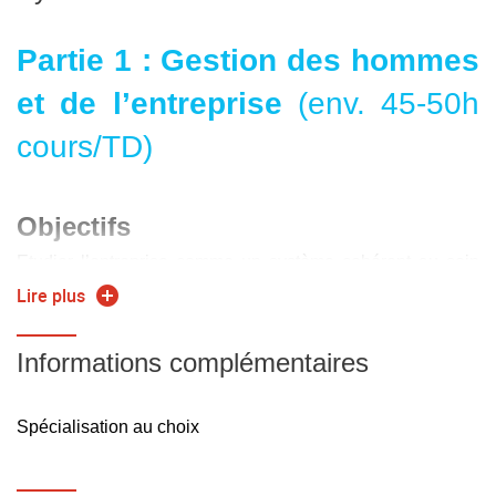
Partie 1 : Gestion des hommes
et de l’entreprise
(env. 45-50h
cours/TD)
Objectifs
Etudier l’entreprise comme un système cohérent au sein
duquel toutes les fonctions contribuent solidairement aux
Lire plus
résultats et dans lequel l’ingénieur production joue un rôle
essentiel à l’interface entre les services.
Informations complémentaires
Contenu
Spécialisation au choix
- La gestion financière et économique de l’entreprise
- Le bilan