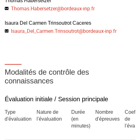
Thomas Habersetzer
identifier des personnalités, révéler des talents
Thomas.Habersetzer
@
bordeaux-inp.fr
DEVELOPPER.
- Témoignages d’ingénieurs junior et seniors, DRH.
Isaura Del Carmen Trinsoutrot Caceres
Isaura_Del_Carmen.Trinsoutrot
@
bordeaux-inp.fr
Modalités d’évaluation
Evaluation des compétences - Ecrite. Synthèse mettant en
exergue l’interdépendance des différentes interventions
avec critiques et argumentations.
Modalités de contrôle des
connaissances
Partie 2 : Qualité produit
(env.
45-50h cours/TD)
Évaluation initiale / Session principale
Type
Nature de
Durée
Nombre
Coeffic
Objectifs
d'évaluation
l'évaluation
(en
d'épreuves
de
minutes)
l'évalu
Appréhender la démarche qualité dans l’entreprise des
points de vue règlementaire, humain et organisationnel.