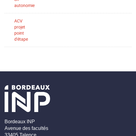
autonomie
ACV
projet
point
d'étape
Bordeaux INP
Avenue des facultés
33405 Talence