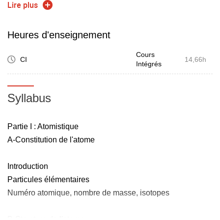
électronégativité)
Lire plus
Etablir des diagrammes d'orbitales moléculaires de
molécules diatomiques.
Heures d'enseignement
Cours
CI
14,66h
Intégrés
Syllabus
Partie I : Atomistique
A-Constitution de l'atome
Introduction
Particules élémentaires
Numéro atomique, nombre de masse, isotopes
B-Structure de l'atome