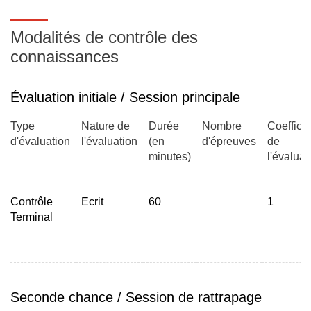
Théorie de Lewis (règle de l'octet, construction des
Modalités de contrôle des
représentations de Lewis à partir des cases quantiques,
connaissances
les limites du modèle)
Etude par la mécanique ondulatoire (notion d'orbitale
Évaluation initiale / Session principale
moléculaire, combinaison linéaire des orbitales atomiques
LCAO)
Type
Nature de
Durée
Nombre
Coefficie
d'évaluation
l'évaluation
(en
d'épreuves
de
C- La liaison métallique
minutes)
l'évaluat
Le modèle simpliste
Contrôle
Ecrit
60
1
La théorie des bandes
Terminal
D- Les liaisons moléculaires
Les forces de Van der Waals
Seconde chance / Session de rattrapage
La liaison hydrogène