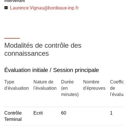
Intervenant
Les OLEDs
Laurence.Vignau
@
bordeaux-inp.fr
IV-2. Les cellules photovoltaïques
IV-3. Les photodétecteurs
V- Les LASER
V-1. Principe du LASER
Modalités de contrôle des
V-2. LASERS à 3 ou 4 niveaux
connaissances
V-3. Caractéristiques de la lumière Laser
V-4. Les différents types de Laser
Évaluation initiale / Session principale
V-5. Les diodes LASER
Type
Nature de
Durée
Nombre
Coefficie
d'évaluation
l'évaluation
(en
d'épreuves
de
minutes)
l'évaluat
Contrôle
Ecrit
60
1
Terminal