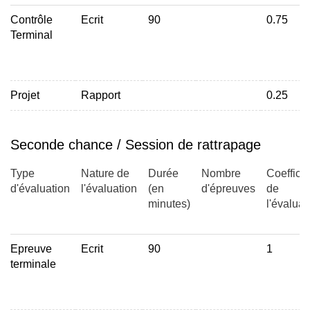
Modalités de gestion durable des hydrosystèmes
Contrôle
Ecrit
90
0.75
Modalités de prospection, protection, et exploitation des
Terminal
ressources en eau potable, notamment souterraines
Modélisation des crues et des étiages (modèle
hydrologique GR4J)
Projet
Rapport
0.25
Modélisation hydrogéologique (modèles Feflow et Marthe)
Acteurs et cadre législatif de la gestion et de la protection
de la ressource en eau
Seconde chance / Session de rattrapage
Type
Nature de
Durée
Nombre
Coefficie
d'évaluation
l'évaluation
(en
d'épreuves
de
minutes)
l'évaluat
Epreuve
Ecrit
90
1
terminale