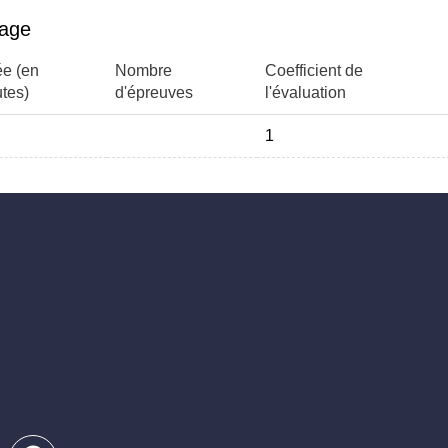
page
e (en
Nombre
Coefficient de
tes)
d'épreuves
l'évaluation
1