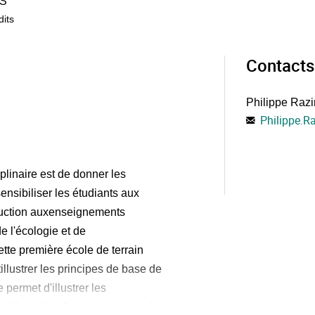
S
dits
Contacts
Philippe Razi
Philippe.R
iplinaire est de donner les
ensibiliser les étudiants aux
oduction auxenseignements
 l'écologie et de
tte première école de terrain
illustrer les principes de base de
 permet d'illustrer les
t la notion de succession et de