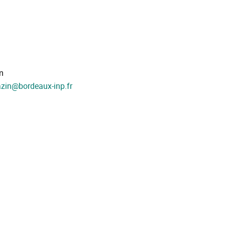
n
azin
@
bordeaux-inp.fr