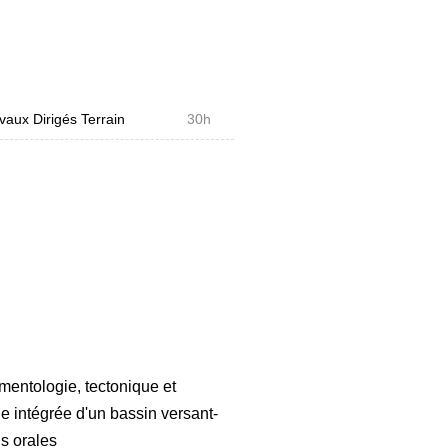
cologiques régissant la
 le domaine des sciences
l'hydrologie. Elle permet de
in versant dans les Pyrénées.
vaux Dirigés Terrain
30h
r les étudiants avec les
logique, hydrologique du
dimentologie, tectonique et
 intégrée d'un bassin versant-
s orales