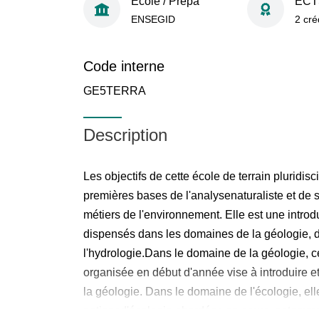
École / Prépa
ECT
ENSEGID
2 cré
Code interne
GE5TERRA
Description
Les objectifs de cette école de terrain pluridisc
premières bases de l'analysenaturaliste et de s
métiers de l'environnement. Elle est une intr
dispensés dans les domaines de la géologie, de
l'hydrologie.Dans le domaine de la géologie, ce
organisée en début d'année vise à introduire et
la géologie. Dans le domaine de l'écologie, elle
notionsd'écologie abordées en cours, notammen