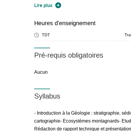
gradient écologique, en étudiant lesfacteurs é
Lire plus
distribution des communautés végétales. Dans
del'eau, cette école de terrain est consacrée à 
Heures d'enseignement
réaliser une introduction à l'hydrologiede bass
TDT
Tra
Compétences minimales à acquérir :Familiarise
méthodes pratiques d'analyse géologique, éco
milieunaturel et en appréhender la complexité.​
Pré-requis obligatoires
Aucun
Syllabus
- Introduction à la Géologie : stratigraphie, sé
cartographie- Ecosystèmes montagnards- Etude
Rédaction de rapport technique et présentation