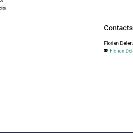
S
dits
Contacts
Florian Deler
Florian.Del