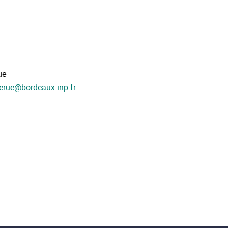
ue
erue
@
bordeaux-inp.fr