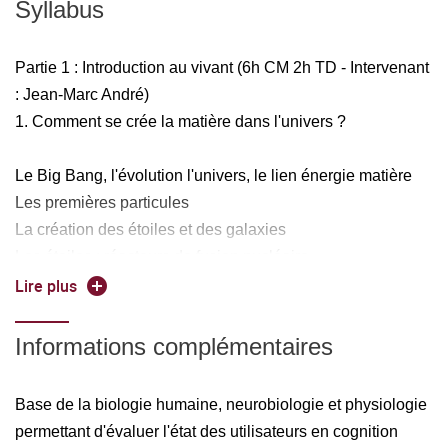
Syllabus
Partie 1 : Introduction au vivant (6h CM 2h TD - Intervenant
: Jean-Marc André)
1. Comment se crée la matière dans l'univers ?
Le Big Bang, l'évolution l'univers, le lien énergie matière
Les premières particules
La création des étoiles et des galaxies
Les étoiles : réacteurs de fusion nucléaire
L'énergie des supernovas
Lire plus
Le système solaire et la terre.
Informations complémentaires
2. La vie sur terre
Base de la biologie humaine, neurobiologie et physiologie
L'apparition de la vie
permettant d'évaluer l'état des utilisateurs en cognition
Le développement de la vie