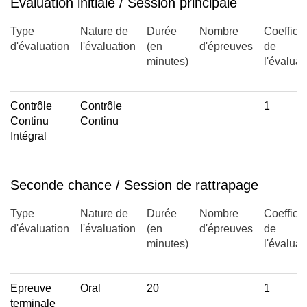
Évaluation initiale / Session principale
nucléiques
Les caractéristiques des réactions biochimiques, les
Type
Nature de
Durée
Nombre
Coefficie
régulations
d'évaluation
l'évaluation
(en
d'épreuves
de
Le rôle de l''ADN : support de l'information génétique
minutes)
l'évaluat
Contrôle
Contrôle
1
Les niveaux anatomiques
Continu
Continu
Intégral
Principe d'unité du vivant et principe d'homéostasie
Le métabolisme : anabolisme / catabolisme
Seconde chance / Session de rattrapage
La cellule et son organisation : membrane cytoplasmique,
réticulum endoplasmique, ribosomes, appareil de Golgi,
Type
Nature de
Durée
Nombre
Coefficie
lysosomes, mitochondries, noyau.
d'évaluation
l'évaluation
(en
d'épreuves
de
minutes)
l'évaluat
Les niveaux écologiques
Epreuve
Oral
20
1
terminale