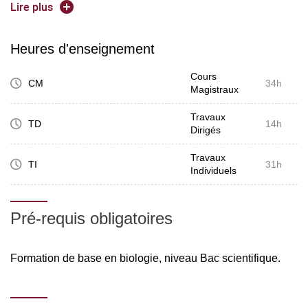
Human monitoring.
Lire plus
Heures d'enseignement
Cours
CM
34h
Magistraux
Travaux
TD
14h
Dirigés
Travaux
TI
31h
Individuels
Pré-requis obligatoires
Formation de base en biologie, niveau Bac scientifique.