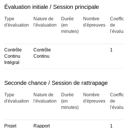
du Cloud.
Évaluation initiale / Session principale
Le cours aborde aussi la souveraineté technologique ou la
régulation des réseaux sociaux, à travers diverses études
Type
Nature de
Durée
Nombre
Coefficie
de cas, des questions telles que la géopolitique des
d'évaluation
l'évaluation
(en
d'épreuves
de
technologies.
minutes)
l'évaluat
L'IA au service de l'expérience client (Elsa FABES : 3H
Contrôle
Contrôle
1
CM)
Continu
Continu
Découverte des assistants conversationnels et conception
Intégral
d'un chatbot (Axelle CHAPRON, 3h TP)
Seconde chance / Session de rattrapage
Type
Nature de
Durée
Nombre
Coefficie
d'évaluation
l'évaluation
(en
d'épreuves
de
minutes)
l'évaluat
Projet
Rapport
1