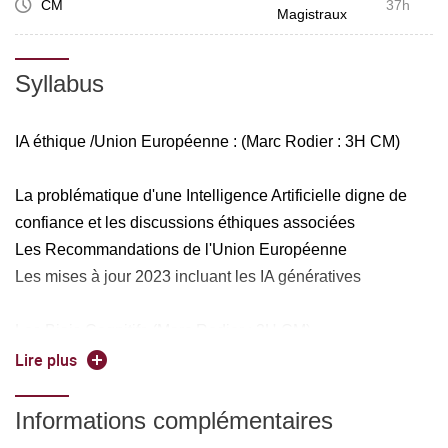
CM
37h
Magistraux
Syllabus
IA éthique /Union Européenne : (Marc Rodier : 3H CM)
La problématique d'une Intelligence Artificielle digne de
confiance et les discussions éthiques associées
Les Recommandations de l'Union Européenne
Les mises à jour 2023 incluant les IA génératives
Les Biais Cognitifs (Marc Rodier : 3H CM)
Lire plus
Description rapide des biais cognitifs
Impacts en IA
Informations complémentaires
Exemples sur les 3 familles principales de Biais