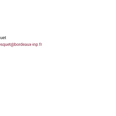
quet
esquet
@
bordeaux-inp.fr