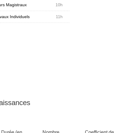
rs Magistraux
10h
vaux Individuels
11h
naissances
Durée (en
Nombre
Coefficient de