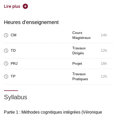
démarche et métrique
Lire plus
CCU et UX
analyse d'activité.
Heures d'enseignement
Cours
CM
14h
Magistraux
Travaux
TD
12h
Dirigés
PRJ
Projet
18h
Travaux
TP
12h
Pratiques
Syllabus
Partie 1 : Méthodes cognitiques intégrées (Véronique