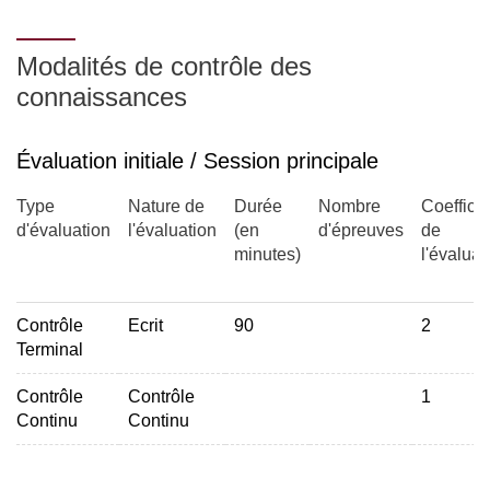
Modalités de contrôle des
connaissances
Le CC effectué en cours de semestre se fait en groupe, sur
Évaluation initiale / Session principale
des études et analyses suivies de présentations orales.
Type
Nature de
Durée
Nombre
Coefficie
d'évaluation
l'évaluation
(en
d'épreuves
de
minutes)
l'évaluat
Contrôle
Ecrit
90
2
Terminal
Contrôle
Contrôle
1
Continu
Continu