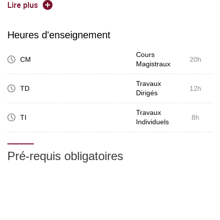
l'ingénierie cognitique pour l'analyse comportementale,
Lire plus
l'automatisation, la simulation organisationnelle.
Heures d'enseignement
Mots-clés :
Cours
CM
20h
Magistraux
Conditionnement
Automatisation
Travaux
TD
12h
Dirigés
Simulation organisationnelle.
Travaux
TI
8h
Individuels
Pré-requis obligatoires