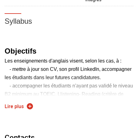
Syllabus
Objectifs
Les enseignements d'anglais visent, selon les cas, à :
- mettre à jour son CV, son profil LinkedIn, accompagner
les étudiants dans leur futures candidatures.
- accompagner les étudiants n'ayant pas validé le niveau
B2 minimum au TOEIC. Llistening- Reading (critère de
validation du diplôme)
Lire plus
- préparer les étudiants qui le souhaitent à passer le
TOEIC Speaking-Writting, avec supplément au diplôme et
valorisation du dossier.
Contacts
- organiser des ateliers d'expression orale (tables