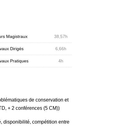
éraire technologique selon le
cités de composition et de
age et transformation de l'huile de
rs Magistraux
38,57h
osition et propriétés.
vaux Dirigés
6,66h
 extraction solide-liquide. TP
vaux Pratiques
4h
fférents produits (biocarburants,
'emploi d'huile de palme.
roblématiques de conservation et
 envisage de travailler dans les
D, + 2 conférences (5 CM))
u dans la valorisation des
 disponibilité, compétition entre
écialisation de 3A LAI.