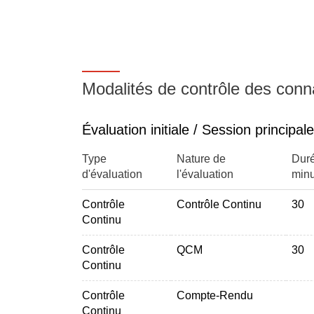
Technologie de la transformation des fruits, G.
Montigaud, TEC et DOC 2002
Fractionnement
Interestérification
Eco-extraction du végétal, F. Chemat, collecti
Hydrogénation
Modalités de contrôle des con
DU BON USAGE DES RESSOURCES RENOUV
Christian Chaboud, ... https://books.openedition
Etude de cas : rôle et substitution de l'huile d
Évaluation initiale / Session principale
(biocarburants, produits cosmétiques, pâtes à tar
Type
Nature de
Duré
Partie extraction cours 5 créneaux de cours, D
d'évaluation
l'évaluation
minu
Contrôle
Contrôle Continu
30
Continu
Contrôle
QCM
30
Continu
Contrôle
Compte-Rendu
Continu