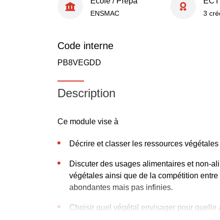
École / Prépa
ECT
ENSMAC
3 cré
Code interne
PB8VEGDD
Description
Ce module vise à
Décrire et classer les ressources végétales
Discuter des usages alimentaires et non-al
végétales ainsi que de la compétition entr
abondantes mais pas infinies.
Choisir quel végétal envisager pour quelle 