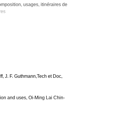
omposition, usages, itinéraires de
res
es fins non alimentaires
valorisation des coproduits des
 créneaux
ation et applications de
 alimentaires (conférence) 2
ff, J. F. Guthmann,Tech et Doc,
e cours + 4 h d'étude de cas)
tion and uses, Oi-Ming Lai Chin-
geois, TEC et DOC 1999