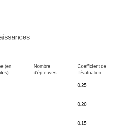
 Albagnac, P. Varoquaux et J.C.
on technique et ingénierie Dunod.
naissances
ELABLES Yves Gillon,
.org/irdeditions/
e palme dans des produits
te, biscuits... )
e (en
Nombre
Coefficient de
 Deffieux, TP 4h R. Savoire
tes)
d'épreuves
l'évaluation
0.25
0.20
0.15