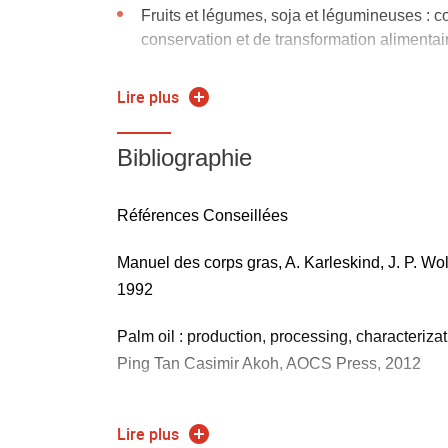
Fruits et légumes, soja et légumineuses : c
conservation et de transformation alimentai
Exemples d'exploitation des ressources à d
Lire plus
Economie de la filière fruits et légumes et 
filières alimentaires, (conférence CTIFL) 3
Bibliographie
Exemple de valorisation : extraction, purific
molécules naturelles pour applications non
Références Conseillées
créneaux
Manuel des corps gras, A. Karleskind, J. P. Wol
Partie Filière palme (R. Savoire : 9 créneaux d
1992
Composition, positionnement nutritionnel
Palm oil : production, processing, characteriza
Ping Tan Casimir Akoh, AOCS Press, 2012
Disponibilité de la ressource et production
Extraction et raffinage
Technologie des légumes, Y. Tirilly, CM Bour
Lire plus
aspects réglementaires