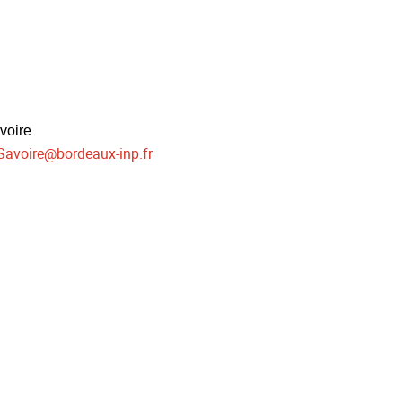
voire
Savoire
@
bordeaux-inp.fr