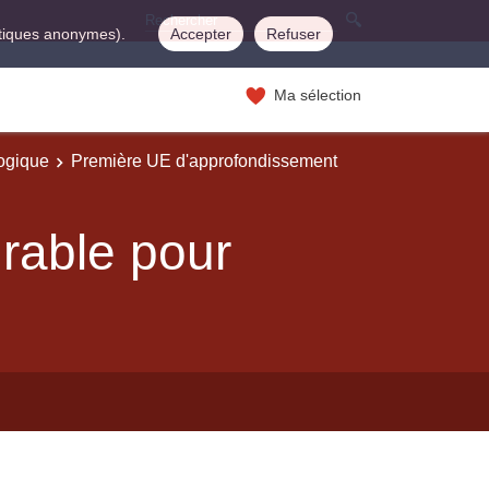
istiques anonymes).
Accepter
Refuser
Ma sélection
logique
Première UE d'approfondissement
urable pour