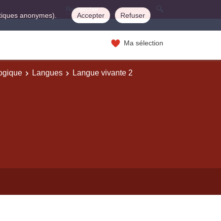
istiques anonymes).
Accepter
Refuser
Ma sélection
logique
Langues
Langue vivante 2