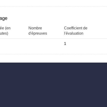
page
ée (en
Nombre
Coefficient de
utes)
d'épreuves
l'évaluation
1