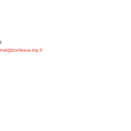
l
amel
@
bordeaux-inp.fr